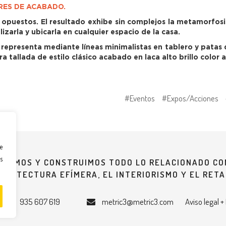
ORES DE ACABADO.
s opuestos. El resultado exhibe sin complejos la metamorfosi
zarla y ubicarla en cualquier espacio de la casa.
representa mediante líneas minimalistas en tablero y pata
tallada de estilo clásico acabado en laca alto brillo color a 
#Eventos
#Expos/Acciones
e
s
EÑAMOS Y CONSTRUIMOS TODO LO RELACIONADO CO
QUITECTURA EFÍMERA, EL INTERIORISMO Y EL RETA
935 607 619
metric3@metric3.com
Aviso legal +