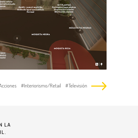
Acciones
#Interiorismo/Retail
#Televisión
N LA
IL.