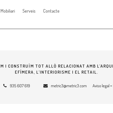
Mobiliari
Serveis
Contacte
M I CONSTRUÏM TOT ALLÒ RELACIONAT AMB L’ARQ
EFÍMERA, L’INTERIORISME I EL RETAIL.
935 607 619
metric3@metric3.com
Aviso legal +