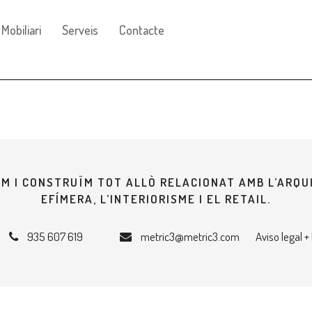
Mobiliari
Serveis
Contacte
M I CONSTRUÏM TOT ALLÒ RELACIONAT AMB L’ARQ
EFÍMERA, L’INTERIORISME I EL RETAIL.
935 607 619
metric3@metric3.com
Aviso legal +